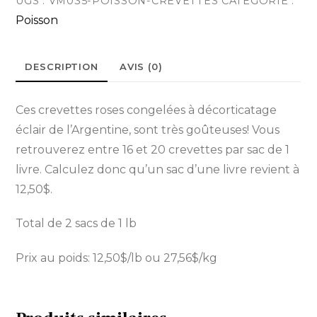
UGS :
VM035-POISSON-CREVETTES
CATÉGORIE :
Poisson
DESCRIPTION
AVIS (0)
Ces crevettes roses congelées à décorticatage
éclair de l’Argentine, sont très goûteuses! Vous
retrouverez entre 16 et 20 crevettes par sac de 1
livre. Calculez donc qu’un sac d’une livre revient à
12,50$.
Total de 2 sacs de 1 lb
Prix au poids: 12,50$/lb ou 27,56$/kg