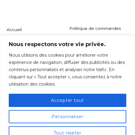
Politique de commandes
Accueil
À propos
Politique de confidentialité
Nous respectons votre vie privée.
Boutique
Nous utilisons des cookies pour améliorer votre
Conditions générales
expérience de navigation, diffuser des publicités ou des
Catalogue de produits
d'utilisation
contenus personnalisés et analyser notre trafic. En
Carrière
cliquant sur « Tout accepter », vous consentez à notre
utilisation des cookies.
Contact
Accepter tout
©
Les Viandes Maska
2026
Personnaliser
Back
Tout rejeter
To