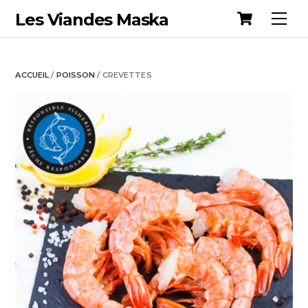
Cart
Skip
Les Viandes Maska
Me
to
content
ACCUEIL
/
POISSON
/ CREVETTES