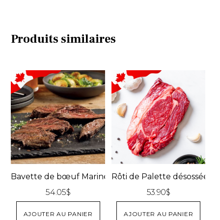
Produits similaires
Bavette de bœuf Marinée aux 3 poivres
Rôti de Palette désossée
54.05
$
53.90
$
AJOUTER AU PANIER
AJOUTER AU PANIER