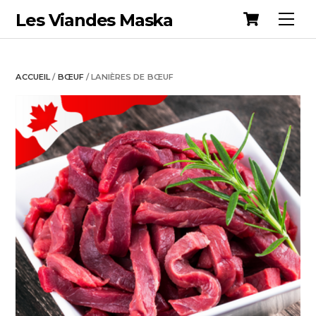
Cart
Skip
Les Viandes Maska
Me
to
content
ACCUEIL
/
BŒUF
/ LANIÈRES DE BŒUF