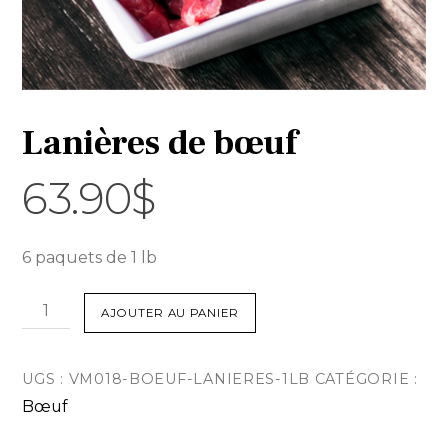
Lanières de bœuf
63.90
$
6 paquets de 1 lb
quantité
AJOUTER AU PANIER
de
Lanières
UGS :
VM018-BOEUF-LANIERES-1LB
CATÉGORIE :
de
Bœuf
bœuf