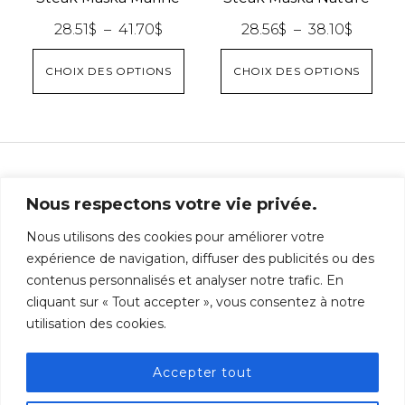
sur
Plage
Plage
28.51
$
–
41.70
$
28.56
$
–
38.10
$
la
de
de
page
Ce
Ce
CHOIX DES OPTIONS
CHOIX DES OPTIONS
prix :
prix :
du
produit
prod
28.51$
28.56$
produit
a
a
à
à
plusieurs
plus
41.70$
38.10$
variations.
varia
Les
Les
Nous respectons votre vie privée.
options
opti
Politique de commandes
Accueil
Nous utilisons des cookies pour améliorer votre
peuvent
peu
expérience de navigation, diffuser des publicités ou des
être
être
À propos
Politique de confidentialité
contenus personnalisés et analyser notre trafic. En
choisies
choi
Boutique
cliquant sur « Tout accepter », vous consentez à notre
sur
sur
Conditions générales
utilisation des cookies.
Catalogue de produits
la
la
d'utilisation
Carrière
page
pag
Accepter tout
du
du
Contact