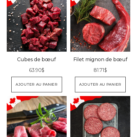
à
plusieurs
112.10$
variations.
Les
options
peuvent
être
choisies
Cubes de bœuf
Filet mignon de bœuf
sur
63.90
$
81.71
$
la
page
AJOUTER AU PANIER
AJOUTER AU PANIER
du
produit