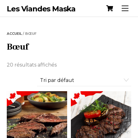
Cart
Skip
Les Viandes Maska
Me
to
content
ACCUEIL
/ BŒUF
Bœuf
20 résultats affichés