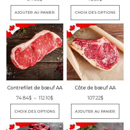
Ce
AJOUTER AU PANIER
CHOIX DES OPTIONS
prod
a
plus
varia
Les
opti
peu
être
choi
Contrefilet de bœuf AA
Côte de bœuf AA
sur
Plage
74.84
$
–
112.10
$
107.22
$
la
de
pag
Ce
CHOIX DES OPTIONS
AJOUTER AU PANIER
prix :
du
produit
74.84$
prod
a