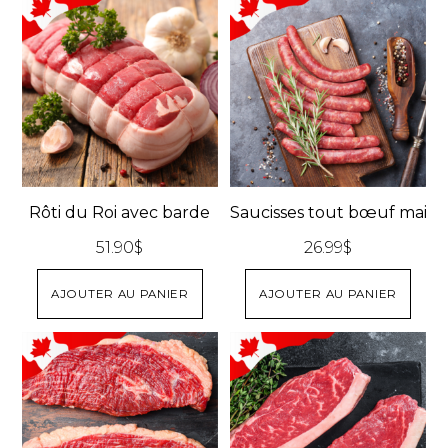
Rôti du Roi avec barde
Saucisses tout bœuf maiso
51.90
$
26.99
$
AJOUTER AU PANIER
AJOUTER AU PANIER