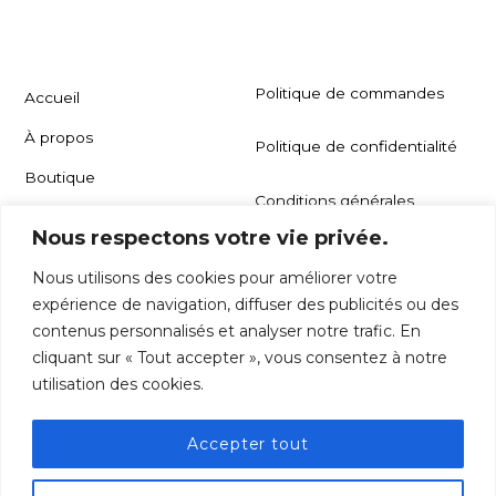
Les
options
peuvent
Politique de commandes
Accueil
être
À propos
Politique de confidentialité
choisies
Boutique
sur
Conditions générales
la
Catalogue de produits
d'utilisation
Nous respectons votre vie privée.
page
Carrière
Nous utilisons des cookies pour améliorer votre
du
Contact
expérience de navigation, diffuser des publicités ou des
produit
contenus personnalisés et analyser notre trafic. En
cliquant sur « Tout accepter », vous consentez à notre
utilisation des cookies.
©
Les Viandes Maska
2026
Accepter tout