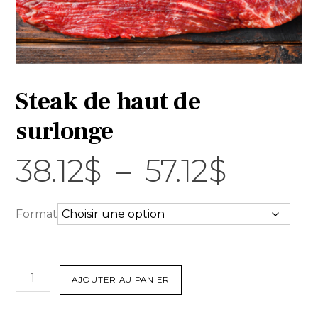
Steak de haut de
surlonge
Plage
38.12
$
–
57.12
$
de
Format
prix :
quantité
AJOUTER AU PANIER
de
38.12$
Steak