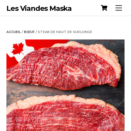
Cart
Skip
Les Viandes Maska
Me
to
content
ACCUEIL
/
BŒUF
/ STEAK DE HAUT DE SURLONGE