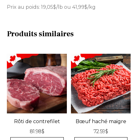
Prix au poids: 19,05$/lb ou 41,99$/kg
Produits similaires
Rôti de contrefilet
Bœuf haché maigre
81.98
$
72.59
$