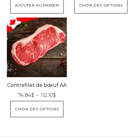
Ce
AJOUTER AU PANIER
CHOIX DES OPTIONS
prod
a
plusi
varia
Les
opti
peuv
être
chois
Contrefilet de bœuf AA
sur
Plage
74.84
$
–
112.10
$
la
de
Ce
page
CHOIX DES OPTIONS
prix :
produit
du
74.84$
a
prod
à
plusieurs
112.10$
variations.