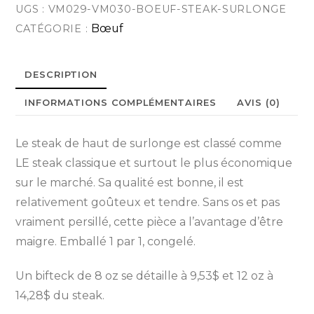
UGS :
VM029-VM030-BOEUF-STEAK-SURLONGE
de
à
Bœuf
CATÉGORIE :
haut
de
57.12$
surlonge
DESCRIPTION
INFORMATIONS COMPLÉMENTAIRES
AVIS (0)
Le steak de haut de surlonge est classé comme
LE steak classique et surtout le plus économique
sur le marché. Sa qualité est bonne, il est
relativement goûteux et tendre. Sans os et pas
vraiment persillé, cette pièce a l’avantage d’être
maigre. Emballé 1 par 1, congelé.
Un bifteck de 8 oz se détaille à 9,53$ et 12 oz à
14,28$ du steak.