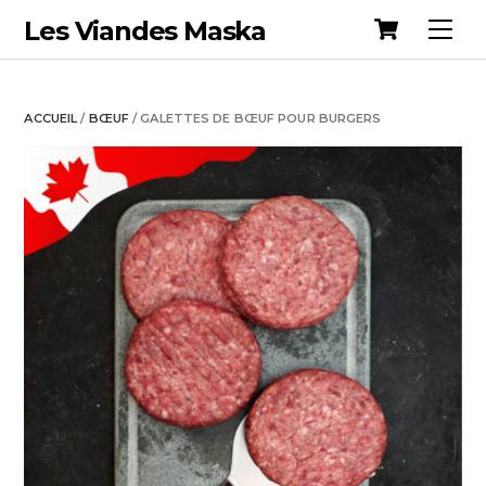
Cart
Skip
Les Viandes Maska
Me
to
content
ACCUEIL
/
BŒUF
/ GALETTES DE BŒUF POUR BURGERS