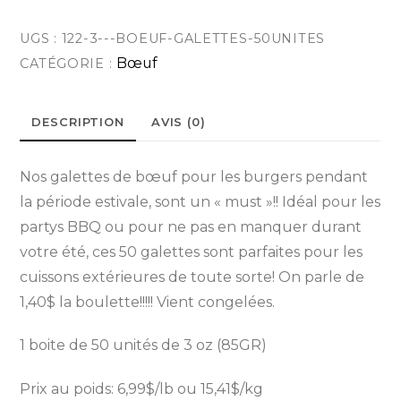
Galettes
UGS :
122-3---BOEUF-GALETTES-50UNITES
de
Bœuf
CATÉGORIE :
bœuf
pour
burgers
DESCRIPTION
AVIS (0)
Nos galettes de bœuf pour les burgers pendant
la période estivale, sont un « must »!! Idéal pour les
partys BBQ ou pour ne pas en manquer durant
votre été, ces 50 galettes sont parfaites pour les
cuissons extérieures de toute sorte! On parle de
1,40$ la boulette!!!!! Vient congelées.
1 boite de 50 unités de 3 oz (85GR)
Prix au poids: 6,99$/lb ou 15,41$/kg